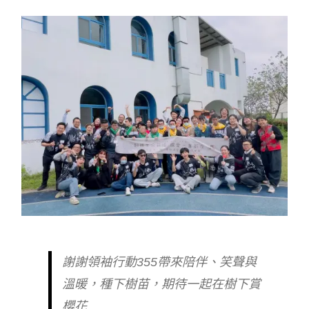
謝謝領袖行動355帶來陪伴、笑聲與
溫暖，種下樹苗，期待一起在樹下賞
櫻花......