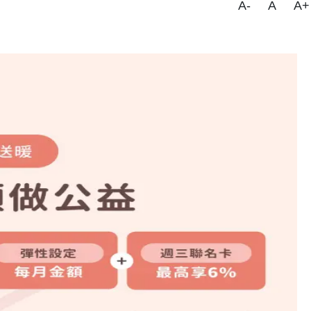
A-
A
A+