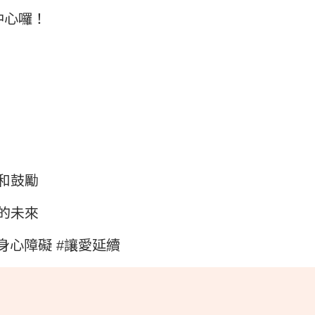
中心囉！
和鼓勵
的未來
#身心障礙
#讓愛延續