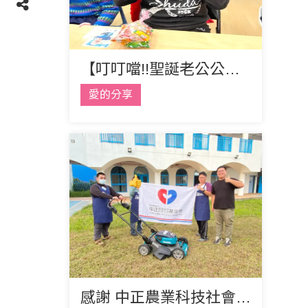
【叮叮噹!!聖誕老公公來到寶貝中心】
愛的分享
感謝 中正農業科技社會公益基金會 贊助充實園藝設備計畫