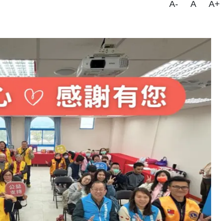
A-
A
A+