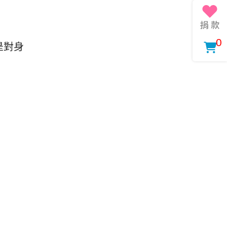
0
是對身