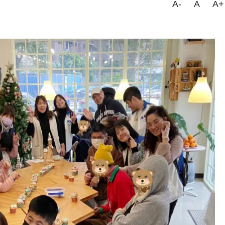
A-
A
A+