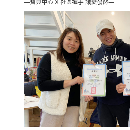
—寶貝中心 X 社區攜手 讓愛發酵—