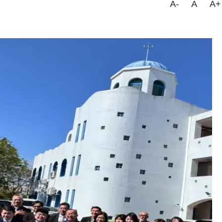
A-
A
A+