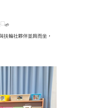
與扶輪社夥伴並肩而坐，