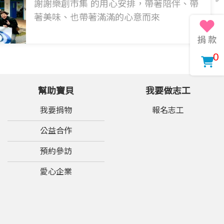
謝謝樂創市集 的用心安排，帶著陪伴、帶
著美味、也帶著滿滿的心意而來
0
幫助寶貝
我要做志工
我要捐物
報名志工
公益合作
預約參訪
愛心企業