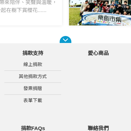
5帶來陪伴、笑聲與溫暖，
在樹下賞櫻花......
捐款支持
愛心商品
線上捐款
其他捐款方式
發票捐贈
表單下載
捐款FAQs
聯絡我們