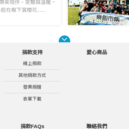
5帶來陪伴、笑聲與溫暖，
在樹下賞櫻花......
捐款支持
愛心商品
線上捐款
其他捐款方式
發票捐贈
表單下載
捐款FAQs
聯絡我們