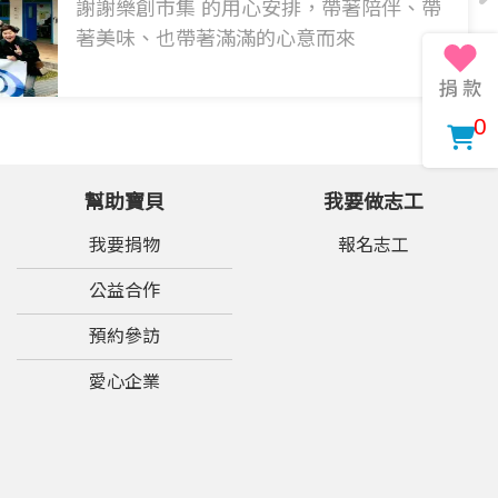
謝謝樂創市集 的用心安排，帶著陪伴、帶
著美味、也帶著滿滿的心意而來
0
幫助寶貝
我要做志工
我要捐物
報名志工
公益合作
預約參訪
愛心企業